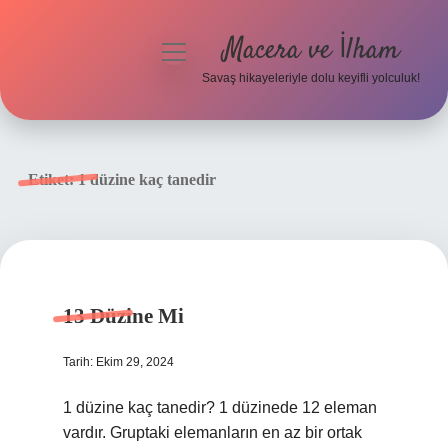
Macera ve İlham
menüyü
aç
Savaş hikayeleriyle dolu keyifli yolculuk!
Anasayfa
Gizlilik Politikası
Etiket:
1 düzine kaç tanedir
Yasal Uyarı
13 Düzine Mi
Tarih: Ekim 29, 2024
1 düzine kaç tanedir? 1 düzinede 12 eleman
vardır. Gruptaki elemanların en az bir ortak