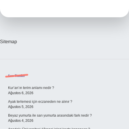
Mi
Sitemap
Sidebar
Son Yazılar
Kur’an’ın terim anlamı nedir ?
Ağustos 6, 2026
Ayak terlemesi için eczaneden ne alınır ?
Ağustos 5, 2026
Beyaz yumurta ile sarı yumurta arasındaki fark nedir ?
Ağustos 4, 2026