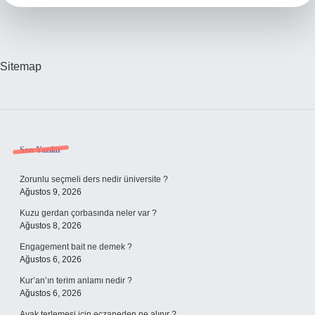
Ağaç
Sitemap
Sidebar
Son Yazılar
Zorunlu seçmeli ders nedir üniversite ?
Ağustos 9, 2026
Kuzu gerdan çorbasında neler var ?
Ağustos 8, 2026
Engagement bait ne demek ?
Ağustos 6, 2026
Kur’an’ın terim anlamı nedir ?
Ağustos 6, 2026
Ayak terlemesi için eczaneden ne alınır ?