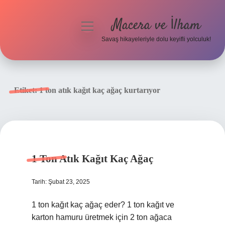
Macera ve İlham
menüyü
aç
Savaş hikayeleriyle dolu keyifli yolculuk!
Anasayfa
Gizlilik Politikası
Etiket:
1 ton atık kağıt kaç ağaç kurtarıyor
Yasal Uyarı
1 Ton Atık Kağıt Kaç Ağaç
Tarih: Şubat 23, 2025
1 ton kağıt kaç ağaç eder? 1 ton kağıt ve
karton hamuru üretmek için 2 ton ağaca