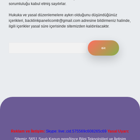
sorumluluğu kabul etmiş sayılırlar.
Hukuka ve yasal düzenlemelere aykırı olduğunu düşündüğünüz
içerikleri,
backlinkpanelicomtr@gmail.com
adresine bildirmeniz halinde,
ilgili içerikler yasal süre içerisinde sitemizden kaldırılacaktır.
Arama
per.xyz
Reklam ve İletişim:
Skype: live:.cid.575569c608265c69
Yasal Uyarı:
Sitemiz, 5651 Sayılı Kanun gereğince Bilgi Teknolojileri ve İletişim