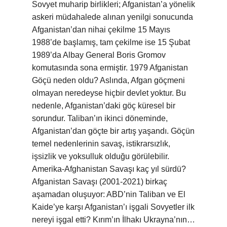
Sovyet muharip birlikleri; Afganistan’a yönelik
askeri müdahalede alınan yenilgi sonucunda
Afganistan’dan nihai çekilme 15 Mayıs
1988’de başlamış, tam çekilme ise 15 Şubat
1989’da Albay General Boris Gromov
komutasında sona ermiştir. 1979 Afganistan
Göçü neden oldu? Aslında, Afgan göçmeni
olmayan neredeyse hiçbir devlet yoktur. Bu
nedenle, Afganistan’daki göç küresel bir
sorundur. Taliban’ın ikinci döneminde,
Afganistan’dan göçte bir artış yaşandı. Göçün
temel nedenlerinin savaş, istikrarsızlık,
işsizlik ve yoksulluk olduğu görülebilir.
Amerika-Afghanistan Savaşı kaç yıl sürdü?
Afganistan Savaşı (2001-2021) birkaç
aşamadan oluşuyor: ABD’nin Taliban ve El
Kaide’ye karşı Afganistan’ı işgali Sovyetler ilk
nereyi işgal etti? Kırım’ın İlhakı Ukrayna’nın…