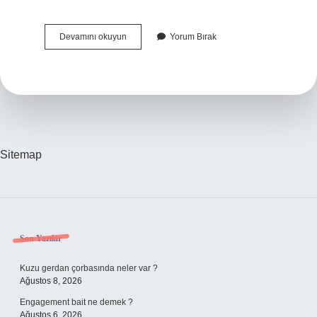
Sovyetler
Devamını okuyun
Yorum Bırak
Afganistanı
Neden
Işgal
Etti
Sitemap
Sidebar
Son Yazılar
Kuzu gerdan çorbasında neler var ?
Ağustos 8, 2026
Engagement bait ne demek ?
Ağustos 6, 2026