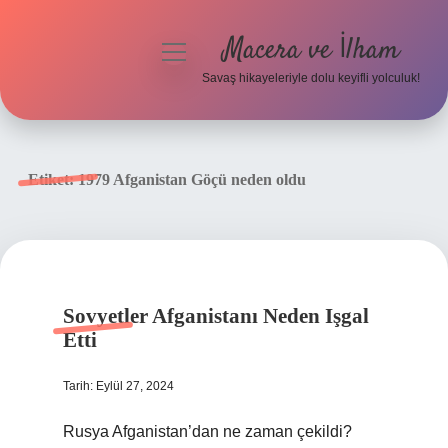
Macera ve İlham
menüyü
aç
Savaş hikayeleriyle dolu keyifli yolculuk!
Anasayfa
Gizlilik Politikası
Etiket:
1979 Afganistan Göçü neden oldu
Yasal Uyarı
Sovyetler Afganistanı Neden Işgal
Etti
Tarih: Eylül 27, 2024
Rusya Afganistan’dan ne zaman çekildi?