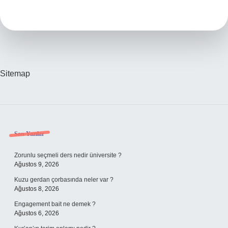
Mideye
Iyi
Gelir
Mi
Sitemap
Sidebar
Son Yazılar
Zorunlu seçmeli ders nedir üniversite ?
Ağustos 9, 2026
Kuzu gerdan çorbasında neler var ?
Ağustos 8, 2026
Engagement bait ne demek ?
Ağustos 6, 2026