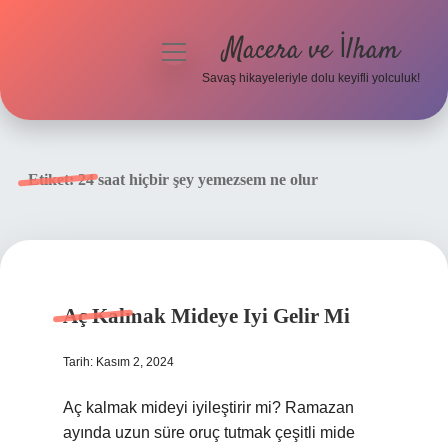
Macera ve İlham
menüyü
aç
Savaş hikayeleriyle dolu keyifli yolculuk!
Anasayfa
Gizlilik Politikası
Etiket:
24 saat hiçbir şey yemezsem ne olur
Yasal Uyarı
Aç Kalmak Mideye Iyi Gelir Mi
Tarih: Kasım 2, 2024
Aç kalmak mideyi iyileştirir mi? Ramazan
ayında uzun süre oruç tutmak çeşitli mide