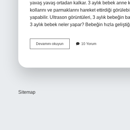
yavaş yavaş ortadan kalkar. 3 aylık bebek anne 
kollarını ve parmaklarını hareket ettirdiği görüle
yapabilir. Ultrason görüntüleri, 3 aylık bebeğin
3 aylık bebek neler yapar? Bebeğin hızla gelişt
3
Devamını okuyun
10 Yorum
Aylık
Gebelikte
Neler
Hissedilir
Sitemap