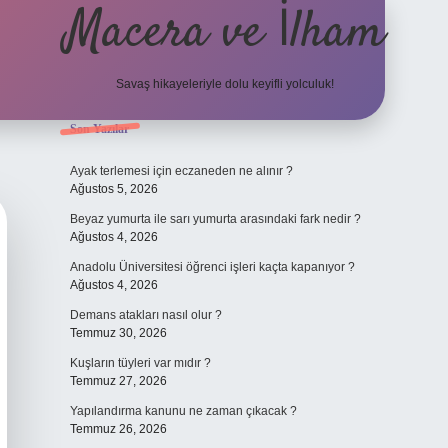
Macera ve İlham
Savaş hikayeleriyle dolu keyifli yolculuk!
Sidebar
Son Yazılar
ilbet giriş
betexper.xyz
Ayak terlemesi için eczaneden ne alınır ?
Ağustos 5, 2026
Beyaz yumurta ile sarı yumurta arasındaki fark nedir ?
Ağustos 4, 2026
Anadolu Üniversitesi öğrenci işleri kaçta kapanıyor ?
Ağustos 4, 2026
Demans atakları nasıl olur ?
Temmuz 30, 2026
Kuşların tüyleri var mıdır ?
Temmuz 27, 2026
Yapılandırma kanunu ne zaman çıkacak ?
Temmuz 26, 2026