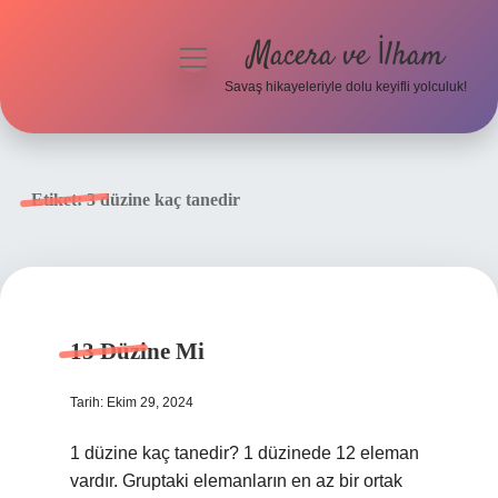
Macera ve İlham
menüyü
aç
Savaş hikayeleriyle dolu keyifli yolculuk!
Anasayfa
Gizlilik Politikası
Etiket:
3 düzine kaç tanedir
Yasal Uyarı
13 Düzine Mi
Tarih: Ekim 29, 2024
1 düzine kaç tanedir? 1 düzinede 12 eleman
vardır. Gruptaki elemanların en az bir ortak