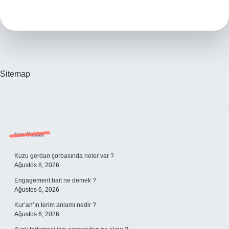
Mi
Sitemap
Sidebar
Son Yazılar
Kuzu gerdan çorbasında neler var ?
Ağustos 8, 2026
Engagement bait ne demek ?
Ağustos 6, 2026
Kur’an’ın terim anlamı nedir ?
Ağustos 6, 2026