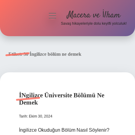
Macera ve İlham
menüyü
aç
Savaş hikayeleriyle dolu keyifli yolculuk!
Anasayfa
Gizlilik Politikası
Etiket:
30 İngilizce bölüm ne demek
Yasal Uyarı
İNgilizce Üniversite Bölümü Ne
Demek
Tarih: Ekim 30, 2024
İngilizce Okuduğun Bölüm Nasıl Söylenir?