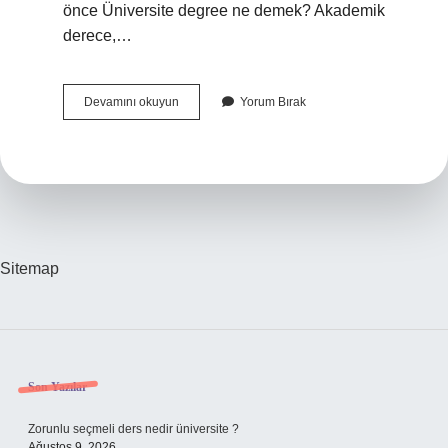
önce Üniversite degree ne demek? Akademik
derece,…
İNgilizce
Devamını okuyun
Yorum Bırak
Üniversite
Bölümü
Ne
Demek
Sitemap
Sidebar
Son Yazılar
Zorunlu seçmeli ders nedir üniversite ?
Ağustos 9, 2026