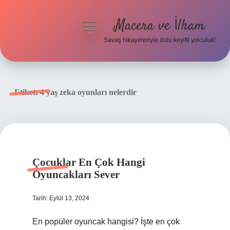
Macera ve İlham
menüyü
aç
Savaş hikayeleriyle dolu keyifli yolculuk!
Anasayfa
Gizlilik Politikası
Etiket:
4 yaş zeka oyunları nelerdir
Yasal Uyarı
Çocuklar En Çok Hangi
Oyuncakları Sever
Tarih: Eylül 13, 2024
En popüler oyuncak hangisi? İşte en çok