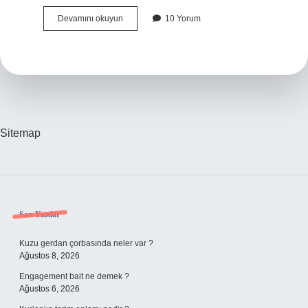
Çocuklar
Devamını okuyun
10 Yorum
En
Çok
Hangi
Oyuncakları
Sever
Sitemap
Sidebar
Son Yazılar
Kuzu gerdan çorbasında neler var ?
Ağustos 8, 2026
Engagement bait ne demek ?
Ağustos 6, 2026