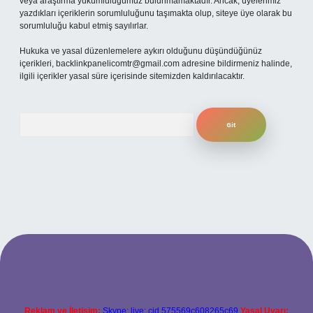
veya araştırma yükümlülüğümüz bulunmamaktadır. Ancak, üyelerimiz
yazdıkları içeriklerin sorumluluğunu taşımakta olup, siteye üye olarak bu
sorumluluğu kabul etmiş sayılırlar.
Hukuka ve yasal düzenlemelere aykırı olduğunu düşündüğünüz
içerikleri,
backlinkpanelicomtr@gmail.com
adresine bildirmeniz halinde,
ilgili içerikler yasal süre içerisinde sitemizden kaldırılacaktır.
Arama
per.xyz
Reklam ve İletişim:
Skype: live:.cid.575569c608265c69
Yasal Uyarı: