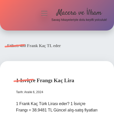
Macera ve İlham
menüyü
aç
Savaş hikayeleriyle dolu keyifli yolculuk!
Anasayfa
Gizlilik Politikası
Etiket:
400 Frank Kaç TL eder
Yasal Uyarı
1 Isviçre Frangı Kaç Lira
Tarih: Aralık 6, 2024
1 Frank Kaç Türk Lirası eder? 1 İsviçre
Frangı = 38.9481 TL Güncel alış-satış fiyatları