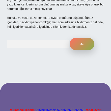
veya araştırma yükümlülüğümüz bulunmamaktadır. Ancak, üyelerimiz
yazdıkları içeriklerin sorumluluğunu taşımakta olup, siteye üye olarak bu
sorumluluğu kabul etmiş sayılırlar.
Hukuka ve yasal düzenlemelere aykırı olduğunu düşündüğünüz
içerikleri,
backlinkpanelicomtr@gmail.com
adresine bildirmeniz halinde,
ilgili içerikler yasal süre içerisinde sitemizden kaldırılacaktır.
Arama
per.xyz
Reklam ve İletişim:
Skype: live:.cid.575569c608265c69
Yasal Uyarı: