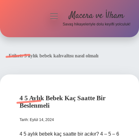
Macera ve İlham
menüyü
aç
Savaş hikayeleriyle dolu keyifli yolculuk!
Anasayfa
Gizlilik Politikası
Etiket:
5 aylık bebek kahvaltısı nasıl olmalı
Yasal Uyarı
4 5 Aylık Bebek Kaç Saatte Bir
Beslenmeli
Tarih: Eylül 14, 2024
4 5 aylık bebek kaç saatte bir acıkır? 4 – 5 – 6