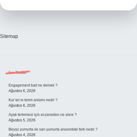
Bebek
Kaç
Saatte
Bir
Beslenmeli
Sitemap
Sidebar
Son Yazılar
Engagement bait ne demek ?
Ağustos 6, 2026
Kur’an’ın terim anlamı nedir ?
Ağustos 6, 2026
Ayak terlemesi için eczaneden ne alınır ?
Ağustos 5, 2026
Beyaz yumurta ile sarı yumurta arasındaki fark nedir ?
Ağustos 4, 2026