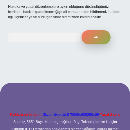
Hukuka ve yasal düzenlemelere aykırı olduğunu düşündüğünüz
içerikleri,
backlinkpanelicomtr@gmail.com
adresine bildirmeniz halinde,
ilgili içerikler yasal süre içerisinde sitemizden kaldırılacaktır.
Arama
xper.xyz
Reklam ve İletişim:
Skype: live:.cid.575569c608265c69
Yasal Uyarı:
Sitemiz, 5651 Sayılı Kanun gereğince Bilgi Teknolojileri ve İletişim
Kurumu (BTK) tarafından onaylanmış bir Yer Sağlayıcı olarak hizmet