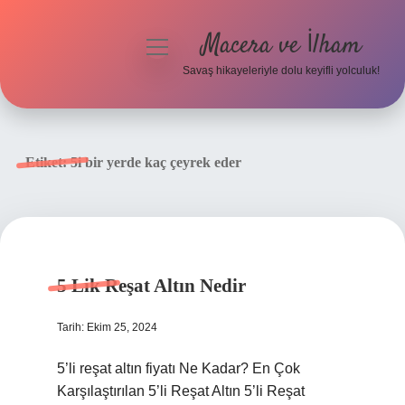
Macera ve İlham
menüyü
aç
Savaş hikayeleriyle dolu keyifli yolculuk!
Anasayfa
Gizlilik Politikası
Etiket:
5i bir yerde kaç çeyrek eder
Yasal Uyarı
5 Lik Reşat Altın Nedir
Tarih: Ekim 25, 2024
5’li reşat altın fiyatı Ne Kadar? En Çok
Karşılaştırılan 5’li Reşat Altın 5’li Reşat