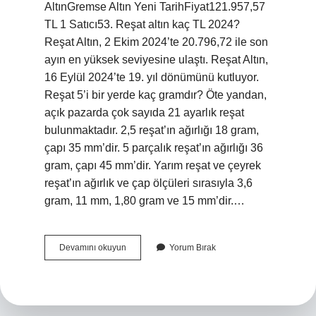
AltınGremse Altın Yeni TarihFiyat121.957,57
TL 1 Satıcı53. Reşat altın kaç TL 2024?
Reşat Altın, 2 Ekim 2024’te 20.796,72 ile son
ayın en yüksek seviyesine ulaştı. Reşat Altın,
16 Eylül 2024’te 19. yıl dönümünü kutluyor.
Reşat 5’i bir yerde kaç gramdır? Öte yandan,
açık pazarda çok sayıda 21 ayarlık reşat
bulunmaktadır. 2,5 reşat’ın ağırlığı 18 gram,
çapı 35 mm’dir. 5 parçalık reşat’ın ağırlığı 36
gram, çapı 45 mm’dir. Yarım reşat ve çeyrek
reşat’ın ağırlık ve çap ölçüleri sırasıyla 3,6
gram, 11 mm, 1,80 gram ve 15 mm’dir.…
5
Devamını okuyun
Yorum Bırak
Lik
Reşat
Altın
Nedir