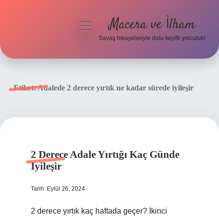
Macera ve İlham
menüyü
aç
Savaş hikayeleriyle dolu keyifli yolculuk!
Anasayfa
Gizlilik Politikası
Etiket:
Adalede 2 derece yırtık ne kadar sürede iyileşir
Yasal Uyarı
2 Derece Adale Yırtığı Kaç Günde
Iyileşir
Tarih: Eylül 26, 2024
2 derece yırtık kaç haftada geçer? İkinci