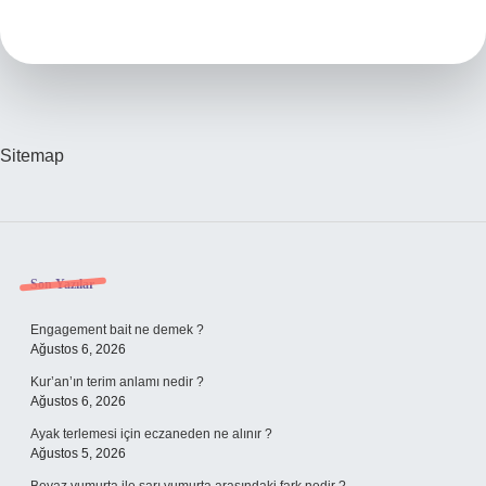
Adale
Yırtığı
Kaç
Günde
Iyileşir
Sitemap
Sidebar
Son Yazılar
Engagement bait ne demek ?
Ağustos 6, 2026
Kur’an’ın terim anlamı nedir ?
Ağustos 6, 2026
Ayak terlemesi için eczaneden ne alınır ?
Ağustos 5, 2026