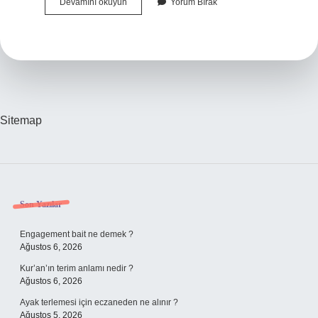
Adem
Devamını okuyun
Yorum Bırak
Otu
Cinsel
Gücü
Artırır
Mı
Sitemap
Sidebar
Son Yazılar
Engagement bait ne demek ?
Ağustos 6, 2026
Kur’an’ın terim anlamı nedir ?
Ağustos 6, 2026
Ayak terlemesi için eczaneden ne alınır ?
Ağustos 5, 2026