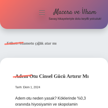
Macera ve İlham
menüyü
aç
Savaş hikayeleriyle dolu keyifli yolculuk!
Anasayfa
Gizlilik Politikası
Etiket:
Adamotu çığlık atar mı
Yasal Uyarı
Adem Otu Cinsel Gücü Artırır Mı
Tarih: Ekim 1, 2024
Adem otu neden yasak? Köklerinde %0,3
oranında hiyosiyamin ve skopolamin