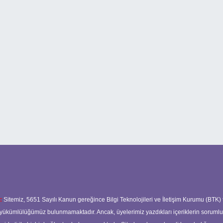
:
Sitemiz, 5651 Sayılı Kanun gereğince Bilgi Teknolojileri ve İletişim Kurumu (BTK)
ma yükümlülüğümüz bulunmamaktadır. Ancak, üyelerimiz yazdıkları içeriklerin soruml