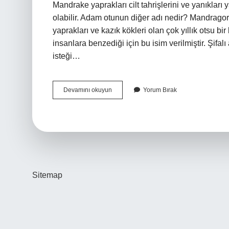
Mandrake yaprakları cilt tahrişlerini ve yanıklar
olabilir. Adam otunun diğer adı nedir? Mandragora,
yaprakları ve kazık kökleri olan çok yıllık otsu bir 
insanlara benzediği için bu isim verilmiştir. Şifal
isteği…
Adem
Devamını okuyun
Yorum Bırak
Otu
Cinsel
Gücü
Artırır
Mı
Sitemap