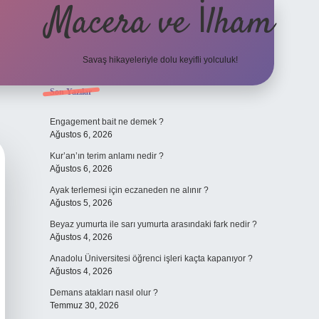
Macera ve İlham
Savaş hikayeleriyle dolu keyifli yolculuk!
Sidebar
Son Yazılar
ilbet giriş
betexper.xyz
Engagement bait ne demek ?
Ağustos 6, 2026
Kur’an’ın terim anlamı nedir ?
Ağustos 6, 2026
Ayak terlemesi için eczaneden ne alınır ?
Ağustos 5, 2026
Beyaz yumurta ile sarı yumurta arasındaki fark nedir ?
Ağustos 4, 2026
Anadolu Üniversitesi öğrenci işleri kaçta kapanıyor ?
Ağustos 4, 2026
Demans atakları nasıl olur ?
Temmuz 30, 2026