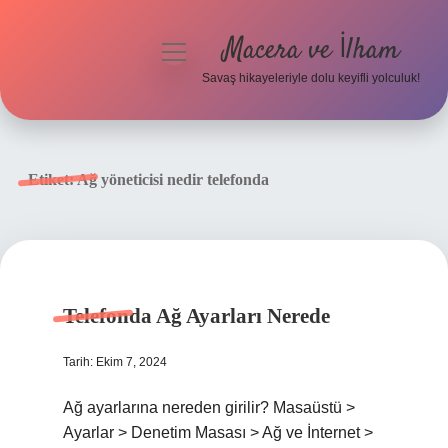
Macera ve İlham
menüyü
aç
Savaş hikayeleriyle dolu keyifli yolculuk!
Anasayfa
Gizlilik Politikası
Etiket:
Ağ yöneticisi nedir telefonda
Yasal Uyarı
Telefonda Ağ Ayarları Nerede
Tarih: Ekim 7, 2024
Ağ ayarlarına nereden girilir? Masaüstü >
Ayarlar > Denetim Masası > Ağ ve İnternet >