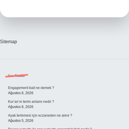
Ayarları
Nerede
Sitemap
Sidebar
Son Yazılar
Engagement bait ne demek ?
Ağustos 6, 2026
Kur’an’ın terim anlamı nedir ?
Ağustos 6, 2026
Ayak terlemesi için eczaneden ne alınır ?
Ağustos 5, 2026