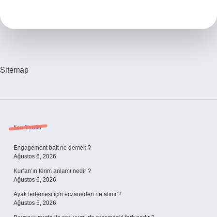
Balı
Meşhurdur
Sitemap
Sidebar
Son Yazılar
Engagement bait ne demek ?
Ağustos 6, 2026
Kur’an’ın terim anlamı nedir ?
Ağustos 6, 2026
Ayak terlemesi için eczaneden ne alınır ?
Ağustos 5, 2026