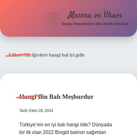
Macera ve İlham
menüyü
aç
Savaş hikayeleriyle dolu keyifli yolculuk!
Anasayfa
Gizlilik Politikası
Etiket:
Akciğerlere hangi bal iyi gelir
Yasal Uyarı
Hangi Ilin Balı Meşhurdur
Tarih: Ekim 28, 2024
Türkiye’nin en iyi balı hangi ilde? Dünyada
bir ilk olan 2022 Bingöl balının sağımları