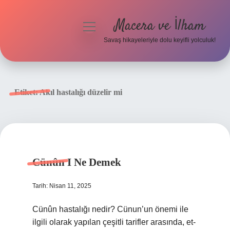
Macera ve İlham
menüyü
aç
Savaş hikayeleriyle dolu keyifli yolculuk!
Anasayfa
Gizlilik Politikası
Etiket:
Akıl hastalığı düzelir mi
Yasal Uyarı
Cünûn I Ne Demek
Tarih: Nisan 11, 2025
Cünûn hastalığı nedir? Cünun’un önemi ile
ilgili olarak yapılan çeşitli tarifler arasında, et-