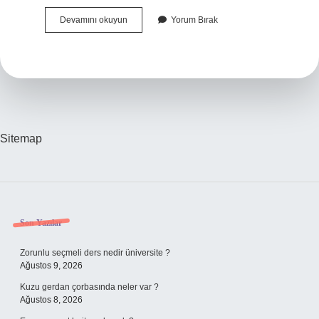
Cünûn
Devamını okuyun
Yorum Bırak
I
Ne
Demek
Sitemap
Sidebar
Son Yazılar
Zorunlu seçmeli ders nedir üniversite ?
Ağustos 9, 2026
Kuzu gerdan çorbasında neler var ?
Ağustos 8, 2026