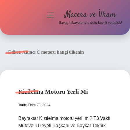
Macera ve İlham
menüyü
aç
Savaş hikayeleriyle dolu keyifli yolculuk!
Anasayfa
Gizlilik Politikası
Etiket:
Akıncı C motoru hangi ülkenin
Yasal Uyarı
Kizilelma Motoru Yerli Mi
Tarih: Ekim 29, 2024
Bayraktar Kızılelma motoru yerli mi? T3 Vakfı
Mütevelli Heyeti Başkanı ve Baykar Teknik