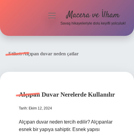
Macera ve İlham
menüyü
aç
Savaş hikayeleriyle dolu keyifli yolculuk!
Anasayfa
Gizlilik Politikası
Etiket:
Alçıpan duvar neden çatlar
Yasal Uyarı
Alçıpan Duvar Nerelerde Kullanılır
Tarih: Ekim 12, 2024
Alçıpan duvar neden tercih edilir? Alçıpanlar
esnek bir yapıya sahiptir. Esnek yapısı