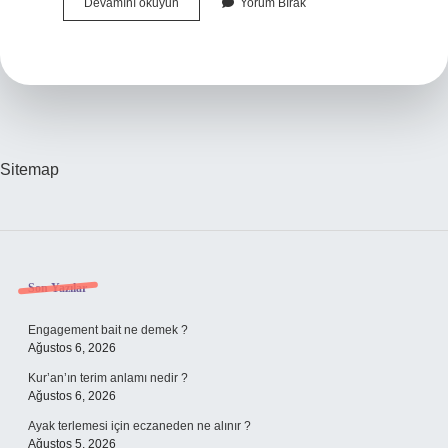
Alçıpan
Devamını okuyun
Yorum Bırak
Duvar
Nerelerde
Kullanılır
Sitemap
Sidebar
Son Yazılar
Engagement bait ne demek ?
Ağustos 6, 2026
Kur’an’ın terim anlamı nedir ?
Ağustos 6, 2026
Ayak terlemesi için eczaneden ne alınır ?
Ağustos 5, 2026