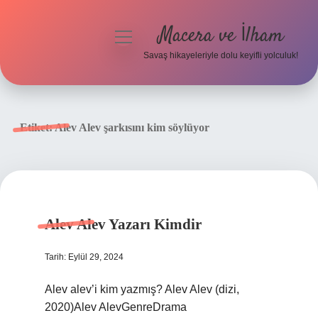
Macera ve İlham
menüyü
aç
Savaş hikayeleriyle dolu keyifli yolculuk!
Anasayfa
Gizlilik Politikası
Etiket:
Alev Alev şarkısını kim söylüyor
Yasal Uyarı
Alev Alev Yazarı Kimdir
Tarih: Eylül 29, 2024
Alev alev’i kim yazmış? Alev Alev (dizi,
2020)Alev AlevGenreDrama