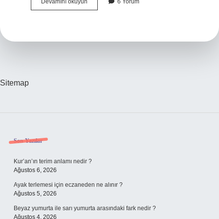
Alev
Devamını okuyun
6 Yorum
Alev
Yazarı
Kimdir
Sitemap
Sidebar
Son Yazılar
Kur’an’ın terim anlamı nedir ?
Ağustos 6, 2026
Ayak terlemesi için eczaneden ne alınır ?
Ağustos 5, 2026
Beyaz yumurta ile sarı yumurta arasındaki fark nedir ?
Ağustos 4, 2026