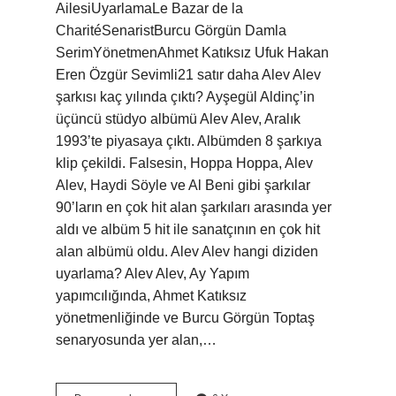
AilesiUyarlamaLe Bazar de la
CharitéSenaristBurcu Görgün Damla
SerimYönetmenAhmet Katıksız Ufuk Hakan
Eren Özgür Sevimli21 satır daha Alev Alev
şarkısı kaç yılında çıktı? Ayşegül Aldinç’in
üçüncü stüdyo albümü Alev Alev, Aralık
1993’te piyasaya çıktı. Albümden 8 şarkıya
klip çekildi. Falsesin, Hoppa Hoppa, Alev
Alev, Haydi Söyle ve Al Beni gibi şarkılar
90’ların en çok hit alan şarkıları arasında yer
aldı ve albüm 5 hit ile sanatçının en çok hit
alan albümü oldu. Alev Alev hangi diziden
uyarlama? Alev Alev, Ay Yapım
yapımcılığında, Ahmet Katıksız
yönetmenliğinde ve Burcu Görgün Toptaş
senaryosunda yer alan,…