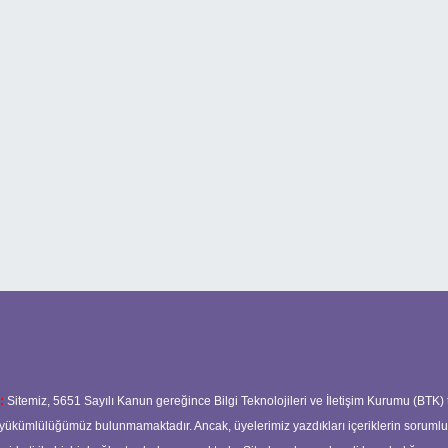
:
Sitemiz, 5651 Sayılı Kanun gereğince Bilgi Teknolojileri ve İletişim Kurumu (BTK)
ma yükümlülüğümüz bulunmamaktadır. Ancak, üyelerimiz yazdıkları içeriklerin soruml