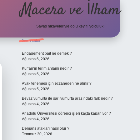
Macera ve İlham
Savaş hikayeleriyle dolu keyifli yolculuk!
Sidebar
Son Yazılar
ilbet giriş
betexper.xyz
Engagement bait ne demek ?
Ağustos 6, 2026
Kur’an’ın terim anlamı nedir ?
Ağustos 6, 2026
Ayak terlemesi için eczaneden ne alınır ?
Ağustos 5, 2026
Beyaz yumurta ile sarı yumurta arasındaki fark nedir ?
Ağustos 4, 2026
Anadolu Üniversitesi öğrenci işleri kaçta kapanıyor ?
Ağustos 4, 2026
Demans atakları nasıl olur ?
Temmuz 30, 2026