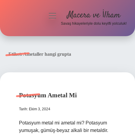
Macera ve İlham
menüyü
aç
Savaş hikayeleriyle dolu keyifli yolculuk!
Anasayfa
Gizlilik Politikası
Etiket:
Ametaller hangi grupta
Yasal Uyarı
Potasyum Ametal Mi
Tarih: Ekim 3, 2024
Potasyum metal mi ametal mi? Potasyum
yumuşak, gümüş-beyaz alkali bir metaldir.