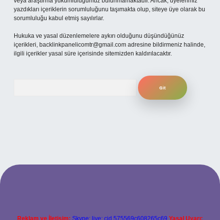
veya araştırma yükümlülüğümüz bulunmamaktadır. Ancak, üyelerimiz
yazdıkları içeriklerin sorumluluğunu taşımakta olup, siteye üye olarak bu
sorumluluğu kabul etmiş sayılırlar.
Hukuka ve yasal düzenlemelere aykırı olduğunu düşündüğünüz
içerikleri,
backlinkpanelicomtr@gmail.com
adresine bildirmeniz halinde,
ilgili içerikler yasal süre içerisinde sitemizden kaldırılacaktır.
Arama
per.xyz
Reklam ve İletişim:
Skype: live:.cid.575569c608265c69
Yasal Uyarı: