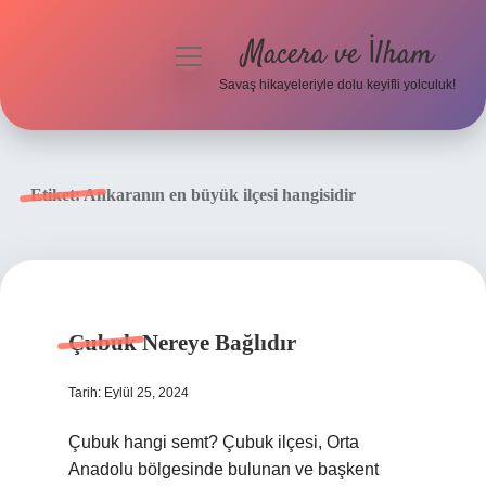
Macera ve İlham
menüyü
aç
Savaş hikayeleriyle dolu keyifli yolculuk!
Anasayfa
Gizlilik Politikası
Etiket:
Ankaranın en büyük ilçesi hangisidir
Yasal Uyarı
Çubuk Nereye Bağlıdır
Tarih: Eylül 25, 2024
Çubuk hangi semt? Çubuk ilçesi, Orta
Anadolu bölgesinde bulunan ve başkent