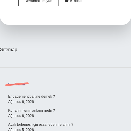
Çubuk
Devamını okuyun
6 Yorum
Nereye
Bağlıdır
Sitemap
Sidebar
Son Yazılar
Engagement bait ne demek ?
Ağustos 6, 2026
Kur’an’ın terim anlamı nedir ?
Ağustos 6, 2026
Ayak terlemesi için eczaneden ne alınır ?
Ağustos 5, 2026