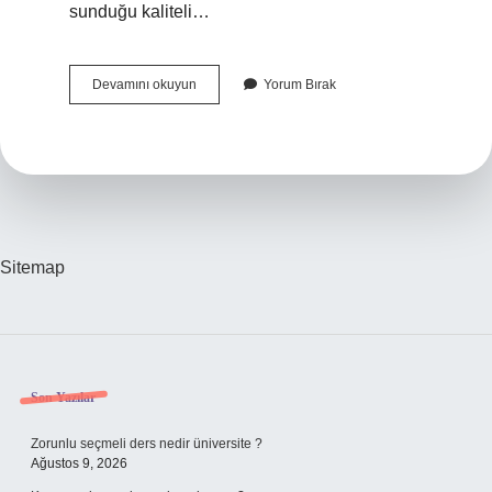
sunduğu kaliteli…
Aris
Devamını okuyun
Yorum Bırak
Güzellik
Merkezinin
Sahibi
Kim
Sitemap
Sidebar
Son Yazılar
Zorunlu seçmeli ders nedir üniversite ?
Ağustos 9, 2026