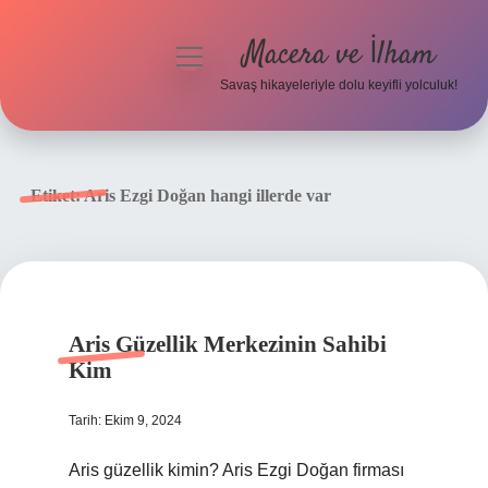
Macera ve İlham
menüyü
aç
Savaş hikayeleriyle dolu keyifli yolculuk!
Anasayfa
Gizlilik Politikası
Etiket:
Aris Ezgi Doğan hangi illerde var
Yasal Uyarı
Aris Güzellik Merkezinin Sahibi
Kim
Tarih: Ekim 9, 2024
Aris güzellik kimin? Aris Ezgi Doğan firması