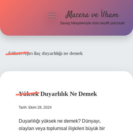
Macera ve İlham
menüyü
aç
Savaş hikayeleriyle dolu keyifli yolculuk!
Anasayfa
Gizlilik Politikası
Etiket:
Aşırı ilaç duyarlılığı ne demek
Yasal Uyarı
Yüksek Duyarlılık Ne Demek
Tarih: Ekim 28, 2024
Duyarlılığı yüksek ne demek? Dünyayı,
olayları veya toplumsal ilişkileri büyük bir