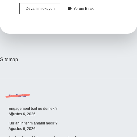
Yüksek
Devamını okuyun
Yorum Bırak
Duyarlılık
Ne
Demek
Sitemap
Sidebar
Son Yazılar
Engagement bait ne demek ?
Ağustos 6, 2026
Kur’an’ın terim anlamı nedir ?
Ağustos 6, 2026