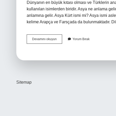
Dünyanın en büyük kıtası olması ve Türklerin a
kullanılan isimlerden biridir. Asya ne anlama gel
anlamına gelir. Asya Kürt ismi mi? Asya ismi asle
kelime Arapça ve Farsçada da bulunmaktadır. Di
Asya
Devamını okuyun
Yorum Bırak
Isminde
Türkiyede
Kaç
Kişi
Var
Sitemap