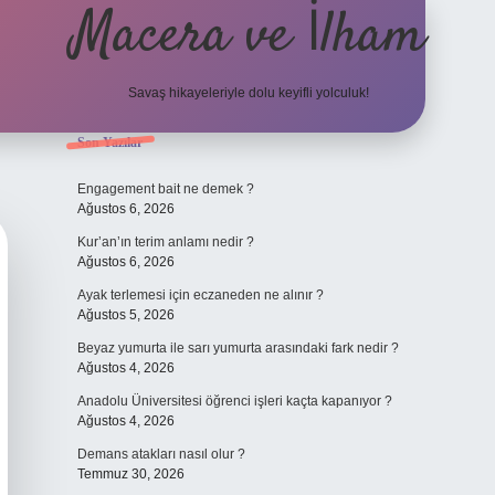
Macera ve İlham
Savaş hikayeleriyle dolu keyifli yolculuk!
Sidebar
Son Yazılar
ilbet giriş
betexper.xyz
Engagement bait ne demek ?
Ağustos 6, 2026
Kur’an’ın terim anlamı nedir ?
Ağustos 6, 2026
Ayak terlemesi için eczaneden ne alınır ?
Ağustos 5, 2026
Beyaz yumurta ile sarı yumurta arasındaki fark nedir ?
Ağustos 4, 2026
Anadolu Üniversitesi öğrenci işleri kaçta kapanıyor ?
Ağustos 4, 2026
Demans atakları nasıl olur ?
Temmuz 30, 2026