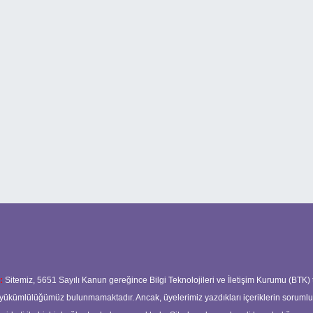
:
Sitemiz, 5651 Sayılı Kanun gereğince Bilgi Teknolojileri ve İletişim Kurumu (BTK)
ma yükümlülüğümüz bulunmamaktadır. Ancak, üyelerimiz yazdıkları içeriklerin soruml