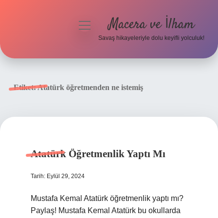
Macera ve İlham
menüyü
aç
Savaş hikayeleriyle dolu keyifli yolculuk!
Anasayfa
Gizlilik Politikası
Etiket:
Atatürk öğretmenden ne istemiş
Yasal Uyarı
Atatürk Öğretmenlik Yaptı Mı
Tarih: Eylül 29, 2024
Mustafa Kemal Atatürk öğretmenlik yaptı mı?
Paylaş! Mustafa Kemal Atatürk bu okullarda