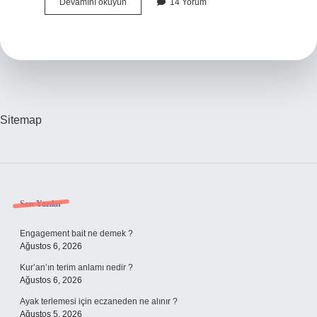
Atatürk
Devamını okuyun
14 Yorum
Öğretmenlik
Yaptı
Mı
Sitemap
Sidebar
Son Yazılar
Engagement bait ne demek ?
Ağustos 6, 2026
Kur’an’ın terim anlamı nedir ?
Ağustos 6, 2026
Ayak terlemesi için eczaneden ne alınır ?
Ağustos 5, 2026