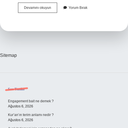
Atel
Devamını okuyun
Yorum Bırak
Ve
Alçı
Endikasyonları
Nelerdir
Sitemap
Sidebar
Son Yazılar
Engagement bait ne demek ?
Ağustos 6, 2026
Kur’an’ın terim anlamı nedir ?
Ağustos 6, 2026