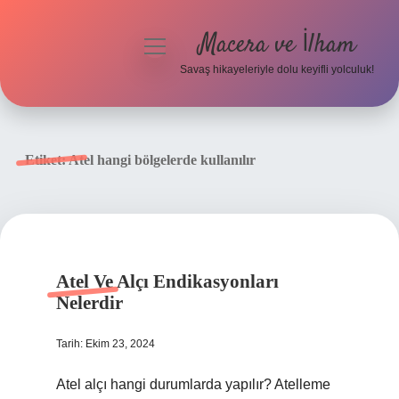
Macera ve İlham
menüyü
aç
Savaş hikayeleriyle dolu keyifli yolculuk!
Anasayfa
Gizlilik Politikası
Etiket:
Atel hangi bölgelerde kullanılır
Yasal Uyarı
Atel Ve Alçı Endikasyonları
Nelerdir
Tarih: Ekim 23, 2024
Atel alçı hangi durumlarda yapılır? Atelleme