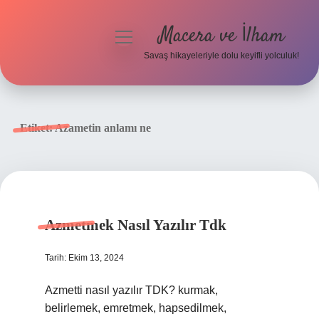
Macera ve İlham
menüyü
aç
Savaş hikayeleriyle dolu keyifli yolculuk!
Anasayfa
Gizlilik Politikası
Etiket:
Azametin anlamı ne
Yasal Uyarı
Azmetmek Nasıl Yazılır Tdk
Tarih: Ekim 13, 2024
Azmetti nasıl yazılır TDK? kurmak,
belirlemek, emretmek, hapsedilmek,