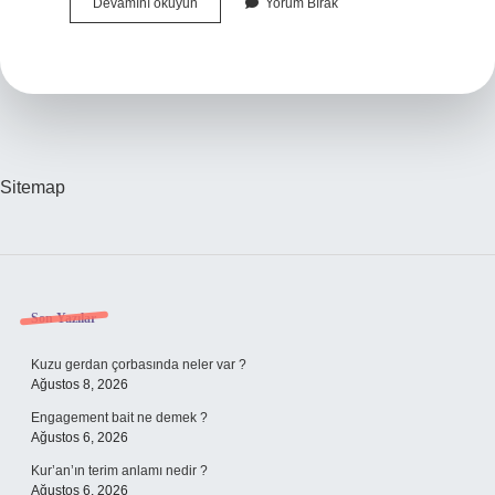
Azmetmek
Devamını okuyun
Yorum Bırak
Nasıl
Yazılır
Tdk
Sitemap
Sidebar
Son Yazılar
Kuzu gerdan çorbasında neler var ?
Ağustos 8, 2026
Engagement bait ne demek ?
Ağustos 6, 2026
Kur’an’ın terim anlamı nedir ?
Ağustos 6, 2026