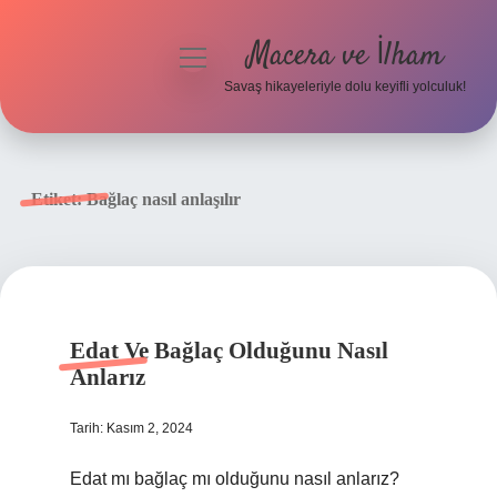
Macera ve İlham
menüyü
aç
Savaş hikayeleriyle dolu keyifli yolculuk!
Anasayfa
Gizlilik Politikası
Etiket:
Bağlaç nasıl anlaşılır
Yasal Uyarı
Edat Ve Bağlaç Olduğunu Nasıl
Anlarız
Tarih: Kasım 2, 2024
Edat mı bağlaç mı olduğunu nasıl anlarız?