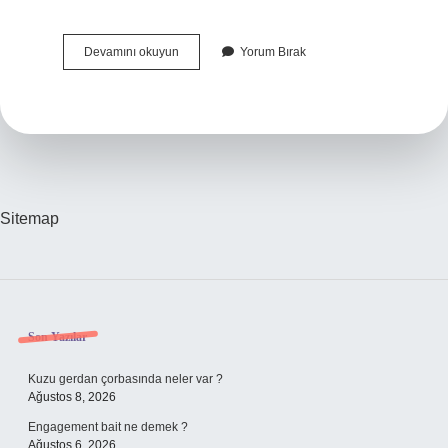
Edat
Devamını okuyun
Yorum Bırak
Ve
Bağlaç
Olduğunu
Nasıl
Anlarız
Sitemap
Sidebar
Son Yazılar
Kuzu gerdan çorbasında neler var ?
Ağustos 8, 2026
Engagement bait ne demek ?
Ağustos 6, 2026