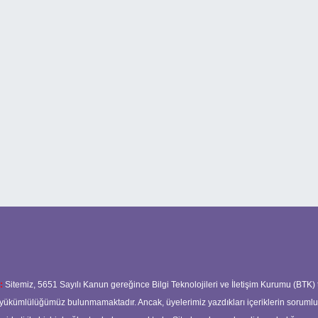
:
Sitemiz, 5651 Sayılı Kanun gereğince Bilgi Teknolojileri ve İletişim Kurumu (BTK)
ma yükümlülüğümüz bulunmamaktadır. Ancak, üyelerimiz yazdıkları içeriklerin soruml