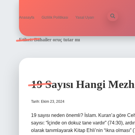
Anasayfa
Gizlilik Politikası
Yasal Uyarı
Etiket:
Bahailer oruç tutar mı
19 Sayısı Hangi Mezh
Tarih: Ekim 23, 2024
19 sayısı neden önemli? İslam. Kuran’a göre Ce
sayısı: “İçinde on dokuz tane vardır” (74:30), ardı
olarak tanımlayarak Kitap Ehli’nin “ikna olması” (