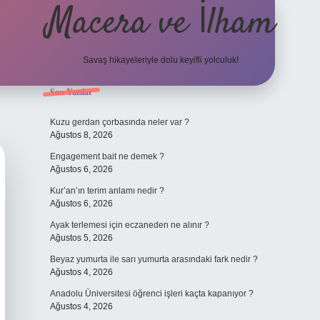
Macera ve İlham
Savaş hikayeleriyle dolu keyifli yolculuk!
Sidebar
Son Yazılar
ilbet giriş
betexper.xy
Kuzu gerdan çorbasında neler var ?
Ağustos 8, 2026
Engagement bait ne demek ?
Ağustos 6, 2026
Kur’an’ın terim anlamı nedir ?
Ağustos 6, 2026
Ayak terlemesi için eczaneden ne alınır ?
Ağustos 5, 2026
Beyaz yumurta ile sarı yumurta arasındaki fark nedir ?
Ağustos 4, 2026
Anadolu Üniversitesi öğrenci işleri kaçta kapanıyor ?
Ağustos 4, 2026