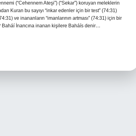
hennemi (“Cehennem Ateşi”) (“Sekar”) koruyan meleklerin
ndan Kuran bu sayıyı “inkar edenler için bir test” (74:31)
74:31) ve inananların “imanlarının artması” (74:31) için bir
ır? Baháí İnancına inanan kişilere Baháís denir…