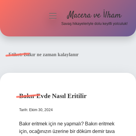
Macera ve İlham
menüyü
aç
Savaş hikayeleriyle dolu keyifli yolculuk!
Anasayfa
Gizlilik Politikası
Etiket:
Bakır ne zaman kalaylanır
Yasal Uyarı
Bakır Evde Nasıl Eritilir
Tarih: Ekim 30, 2024
Bakır eritmek için ne yapmalı? Bakırı eritmek
için, ocağınızın üzerine bir döküm demir tava