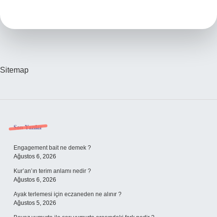
Nasıl
Eritilir
Sitemap
Sidebar
Son Yazılar
Engagement bait ne demek ?
Ağustos 6, 2026
Kur’an’ın terim anlamı nedir ?
Ağustos 6, 2026
Ayak terlemesi için eczaneden ne alınır ?
Ağustos 5, 2026