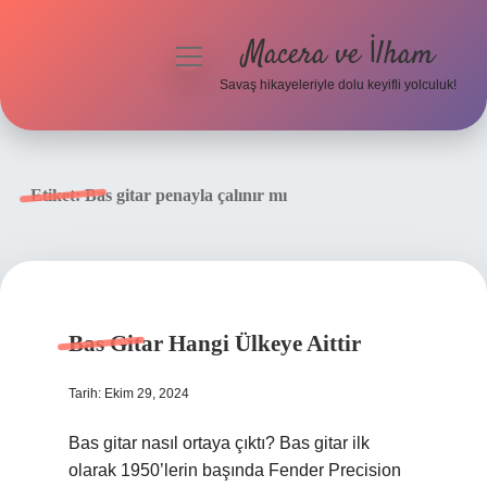
Macera ve İlham
menüyü
aç
Savaş hikayeleriyle dolu keyifli yolculuk!
Anasayfa
Gizlilik Politikası
Etiket:
Bas gitar penayla çalınır mı
Yasal Uyarı
Bas Gitar Hangi Ülkeye Aittir
Tarih: Ekim 29, 2024
Bas gitar nasıl ortaya çıktı? Bas gitar ilk
olarak 1950’lerin başında Fender Precision