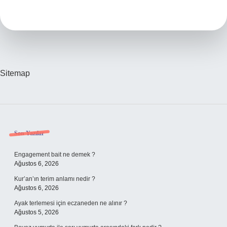
Hangi
Ülkeye
Aittir
Sitemap
Sidebar
Son Yazılar
Engagement bait ne demek ?
Ağustos 6, 2026
Kur’an’ın terim anlamı nedir ?
Ağustos 6, 2026
Ayak terlemesi için eczaneden ne alınır ?
Ağustos 5, 2026