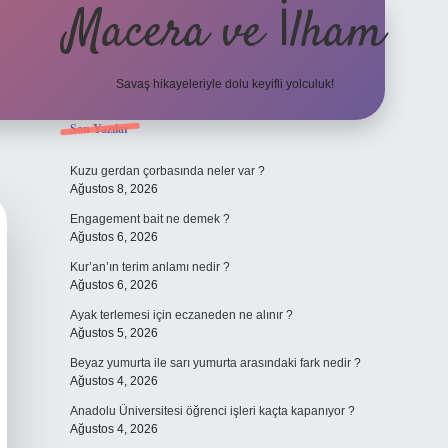
Macera ve İlham
Savaş hikayeleriyle dolu keyifli yolculuk!
Sidebar
Son Yazılar
ilbet giriş
betexper.xyz
Kuzu gerdan çorbasında neler var ?
Ağustos 8, 2026
Engagement bait ne demek ?
Ağustos 6, 2026
Kur’an’ın terim anlamı nedir ?
Ağustos 6, 2026
Ayak terlemesi için eczaneden ne alınır ?
Ağustos 5, 2026
Beyaz yumurta ile sarı yumurta arasındaki fark nedir ?
Ağustos 4, 2026
Anadolu Üniversitesi öğrenci işleri kaçta kapanıyor ?
Ağustos 4, 2026