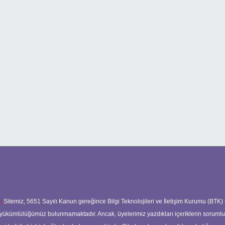
:
Sitemiz, 5651 Sayılı Kanun gereğince Bilgi Teknolojileri ve İletişim Kurumu (BTK)
ma yükümlülüğümüz bulunmamaktadır. Ancak, üyelerimiz yazdıkları içeriklerin soruml