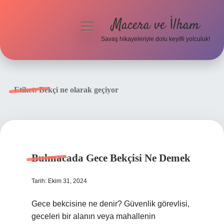
Macera ve İlham
menüyü
aç
Savaş hikayeleriyle dolu keyifli yolculuk!
Anasayfa
Gizlilik Politikası
Etiket:
Bekçi ne olarak geçiyor
Yasal Uyarı
Bulmacada Gece Bekçisi Ne Demek
Tarih: Ekim 31, 2024
Gece bekcisine ne denir? Güvenlik görevlisi,
geceleri bir alanın veya mahallenin