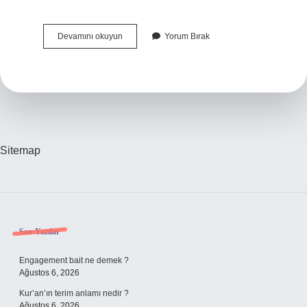
Bulmacada
Devamını okuyun
Yorum Bırak
Gece
Bekçisi
Ne
Demek
Sitemap
Sidebar
Son Yazılar
Engagement bait ne demek ?
Ağustos 6, 2026
Kur’an’ın terim anlamı nedir ?
Ağustos 6, 2026