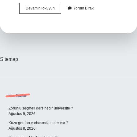
Karbon
Devamını okuyun
Yorum Bırak
Ayak
Izi
Ne
Demek
Vikipedi
Sitemap
Sidebar
Son Yazılar
Zorunlu seçmeli ders nedir üniversite ?
Ağustos 9, 2026
Kuzu gerdan çorbasında neler var ?
Ağustos 8, 2026