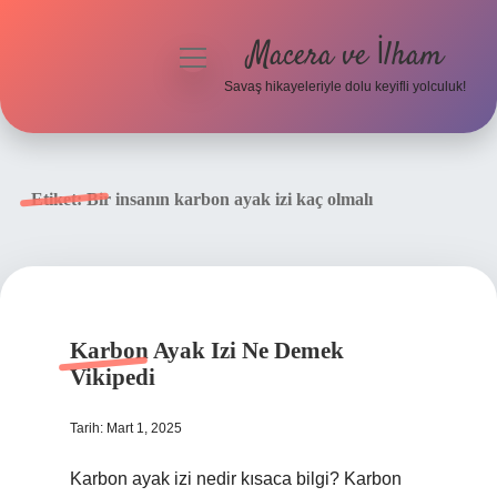
Macera ve İlham
menüyü
aç
Savaş hikayeleriyle dolu keyifli yolculuk!
Anasayfa
Gizlilik Politikası
Etiket:
Bir insanın karbon ayak izi kaç olmalı
Yasal Uyarı
Karbon Ayak Izi Ne Demek
Vikipedi
Tarih: Mart 1, 2025
Karbon ayak izi nedir kısaca bilgi? Karbon