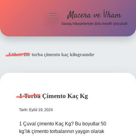
Macera ve İlham
menüyü
aç
Savaş hikayeleriyle dolu keyifli yolculuk!
Anasayfa
Gizlilik Politikası
Etiket:
Bir torba çimento kaç kilogramdır
Yasal Uyarı
1 Torba Çimento Kaç Kg
Tarih: Eylül 19, 2024
1 Çuval çimento Kaç Kg? Bu boyutlar 50
kg’lık çimento torbalarının yaygın olarak