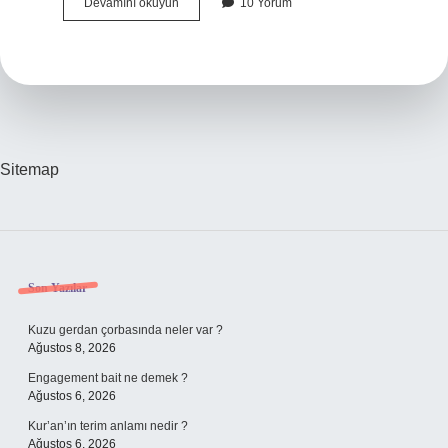
1
Devamını okuyun
10 Yorum
Torba
Çimento
Kaç
Kg
Sitemap
Sidebar
Son Yazılar
Kuzu gerdan çorbasında neler var ?
Ağustos 8, 2026
Engagement bait ne demek ?
Ağustos 6, 2026
Kur’an’ın terim anlamı nedir ?
Ağustos 6, 2026