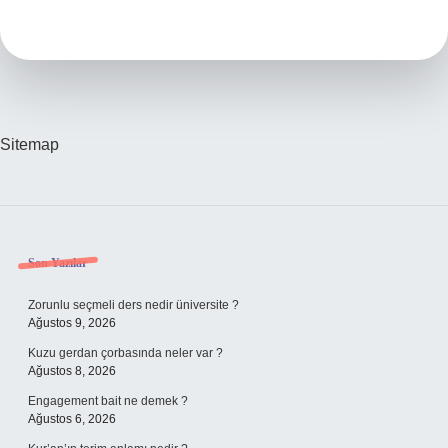
Ne
Anlama
Gelir
Sitemap
Sidebar
Son Yazılar
Zorunlu seçmeli ders nedir üniversite ?
Ağustos 9, 2026
Kuzu gerdan çorbasında neler var ?
Ağustos 8, 2026
Engagement bait ne demek ?
Ağustos 6, 2026