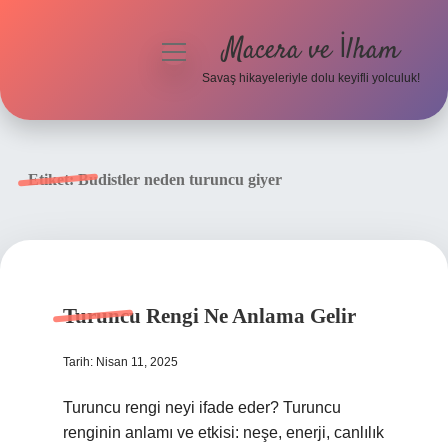
Macera ve İlham
menüyü
aç
Savaş hikayeleriyle dolu keyifli yolculuk!
Anasayfa
Gizlilik Politikası
Etiket:
Budistler neden turuncu giyer
Yasal Uyarı
Turuncu Rengi Ne Anlama Gelir
Tarih: Nisan 11, 2025
Turuncu rengi neyi ifade eder? Turuncu
renginin anlamı ve etkisi: neşe, enerji, canlılık