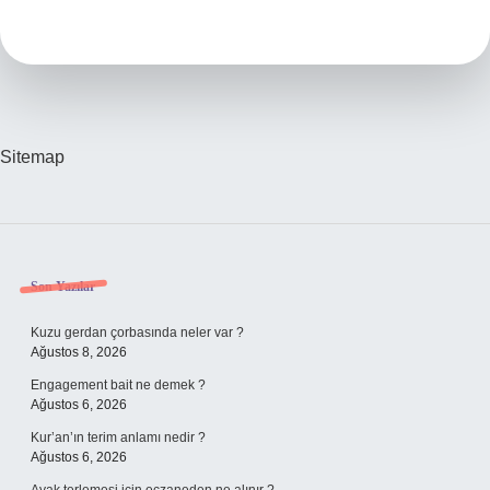
Hayvanın
Kilosu
Ne
Kadar
Sitemap
Sidebar
Son Yazılar
Kuzu gerdan çorbasında neler var ?
Ağustos 8, 2026
Engagement bait ne demek ?
Ağustos 6, 2026
Kur’an’ın terim anlamı nedir ?
Ağustos 6, 2026