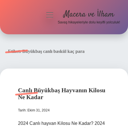
Macera ve İlham
menüyü
aç
Savaş hikayeleriyle dolu keyifli yolculuk!
Anasayfa
Gizlilik Politikası
Etiket:
Büyükbaş canlı baskül kaç para
Yasal Uyarı
Canlı Büyükbaş Hayvanın Kilosu
Ne Kadar
Tarih: Ekim 31, 2024
2024 Canlı hayvan Kilosu Ne Kadar? 2024