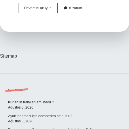
Çardak
Devamını okuyun
8 Yorum
Yapı
Mıdır
Sitemap
Sidebar
Son Yazılar
Kur’an’ın terim anlamı nedir ?
Ağustos 6, 2026
Ayak terlemesi için eczaneden ne alınır ?
Ağustos 5, 2026