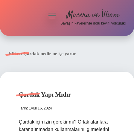
Macera ve İlham
menüyü
aç
Savaş hikayeleriyle dolu keyifli yolculuk!
Anasayfa
Gizlilik Politikası
Etiket:
Çardak nedir ne işe yarar
Yasal Uyarı
Çardak Yapı Mıdır
Tarih: Eylül 16, 2024
Çardak için izin gerekir mi? Ortak alanlara
karar alınmadan kullanmalarını, girmelerini