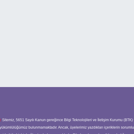
:
Sitemiz, 5651 Sayılı Kanun gereğince Bilgi Teknolojileri ve İletişim Kurumu (BTK)
ma yükümlülüğümüz bulunmamaktadır. Ancak, üyelerimiz yazdıkları içeriklerin soruml