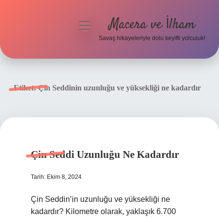
Macera ve İlham
menüyü
aç
Savaş hikayeleriyle dolu keyifli yolculuk!
Anasayfa
Gizlilik Politikası
Etiket:
Çin Seddinin uzunluğu ve yüksekliği ne kadardır
Yasal Uyarı
Çin Seddi Uzunluğu Ne Kadardır
Tarih: Ekim 8, 2024
Çin Seddin’in uzunluğu ve yüksekliği ne
kadardır? Kilometre olarak, yaklaşık 6.700