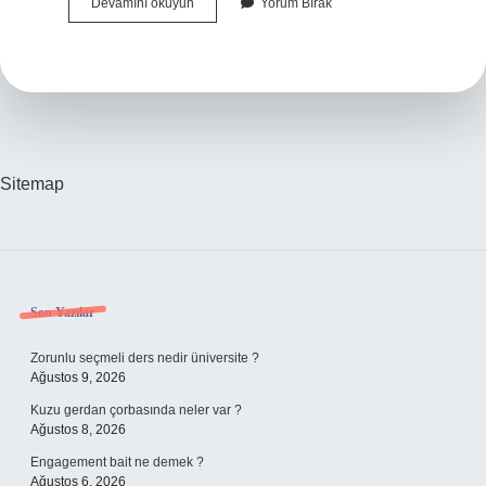
Çin
Devamını okuyun
Yorum Bırak
Seddi
Uzunluğu
Ne
Kadardır
Sitemap
Sidebar
Son Yazılar
Zorunlu seçmeli ders nedir üniversite ?
Ağustos 9, 2026
Kuzu gerdan çorbasında neler var ?
Ağustos 8, 2026
Engagement bait ne demek ?
Ağustos 6, 2026