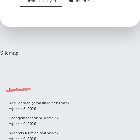
En
Devamını okuyun
Yorum Bırak
Çok
Çingene
Hangi
Ülkede
Sitemap
Sidebar
Son Yazılar
Kuzu gerdan çorbasında neler var ?
Ağustos 8, 2026
Engagement bait ne demek ?
Ağustos 6, 2026
Kur’an’ın terim anlamı nedir ?
Ağustos 6, 2026