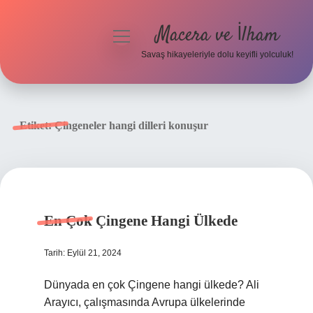
Macera ve İlham
menüyü
aç
Savaş hikayeleriyle dolu keyifli yolculuk!
Anasayfa
Gizlilik Politikası
Etiket:
Çingeneler hangi dilleri konuşur
Yasal Uyarı
En Çok Çingene Hangi Ülkede
Tarih: Eylül 21, 2024
Dünyada en çok Çingene hangi ülkede? Ali
Arayıcı, çalışmasında Avrupa ülkelerinde