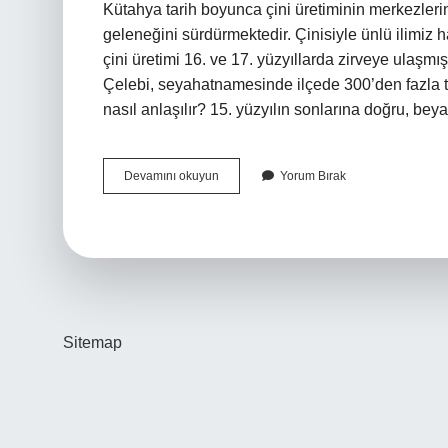
Kütahya tarih boyunca çini üretiminin merkezler
geleneğini sürdürmektedir. Çinisiyle ünlü ilimiz han
çini üretimi 16. ve 17. yüzyıllarda zirveye ulaşmış
Çelebi, seyahatnamesinde ilçede 300’den fazla t
nasıl anlaşılır? 15. yüzyılın sonlarına doğru, be
Çini
Devamını okuyun
Yorum Bırak
İZnik
Mi
Kütahya
Mı
Sitemap