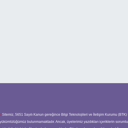
:
Sitemiz, 5651 Sayılı Kanun gereğince Bilgi Teknolojileri ve İletişim Kurumu (BTK)
ma yükümlülüğümüz bulunmamaktadır. Ancak, üyelerimiz yazdıkları içeriklerin soruml