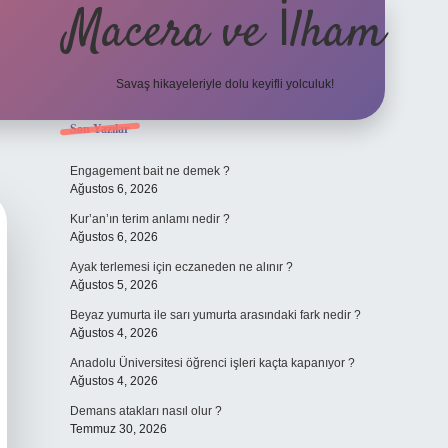
Macera ve İlham
Savaş hikayeleriyle dolu keyifli yolculuk!
Sidebar
Son Yazılar
ilbet giriş
betexpe
Engagement bait ne demek ?
Ağustos 6, 2026
Kur’an’ın terim anlamı nedir ?
Ağustos 6, 2026
Ayak terlemesi için eczaneden ne alınır ?
Ağustos 5, 2026
Beyaz yumurta ile sarı yumurta arasındaki fark nedir ?
Ağustos 4, 2026
Anadolu Üniversitesi öğrenci işleri kaçta kapanıyor ?
Ağustos 4, 2026
Demans atakları nasıl olur ?
Temmuz 30, 2026