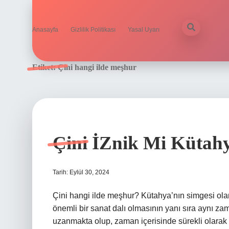
Anasayfa
Gizlilik Politikası
Yasal Uyarı
Etiket:
Çini hangi ilde meşhur
Çini İZnik Mi Kütah
Tarih: Eylül 30, 2024
Çini hangi ilde meşhur? Kütahya’nın simgesi olan
önemli bir sanat dalı olmasının yanı sıra aynı za
uzanmakta olup, zaman içerisinde sürekli olarak g