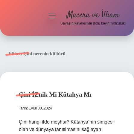
Macera ve İlham
menüyü
aç
Savaş hikayeleriyle dolu keyifli yolculuk!
Anasayfa
Gizlilik Politikası
Etiket:
Çini nerenin kültürü
Yasal Uyarı
Çini İZnik Mi Kütahya Mı
Tarih: Eylül 30, 2024
Çini hangi ilde meşhur? Kütahya’nın simgesi
olan ve dünyaya tanıtılmasını sağlayan