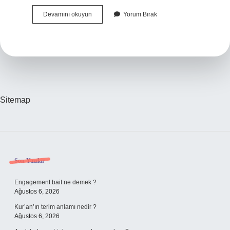
Çini
Devamını okuyun
Yorum Bırak
İZnik
Mi
Kütahya
Mı
Sitemap
Sidebar
Son Yazılar
Engagement bait ne demek ?
Ağustos 6, 2026
Kur’an’ın terim anlamı nedir ?
Ağustos 6, 2026