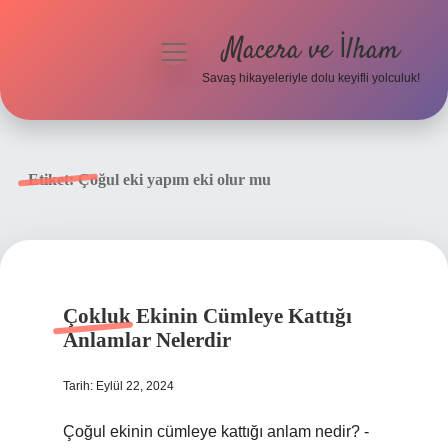
Macera ve İlham
menüyü
aç
Savaş hikayeleriyle dolu keyifli yolculuk!
Anasayfa
Gizlilik Politikası
Etiket:
Çoğul eki yapım eki olur mu
Yasal Uyarı
Çokluk Ekinin Cümleye Kattığı
Anlamlar Nelerdir
Tarih: Eylül 22, 2024
Çoğul ekinin cümleye kattığı anlam nedir? -