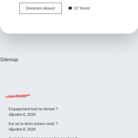
Çokluk
Devamını okuyun
10 Yorum
Ekinin
Cümleye
Kattığı
Anlamlar
Nelerdir
Sitemap
Sidebar
Son Yazılar
Engagement bait ne demek ?
Ağustos 6, 2026
Kur’an’ın terim anlamı nedir ?
Ağustos 6, 2026