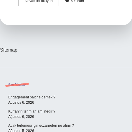
Çubuk
Devamını okuyun
6 Yorum
Nereye
Bağlıdır
Sitemap
Sidebar
Son Yazılar
Engagement bait ne demek ?
Ağustos 6, 2026
Kur’an’ın terim anlamı nedir ?
Ağustos 6, 2026
Ayak terlemesi için eczaneden ne alınır ?
Ağustos 5, 2026