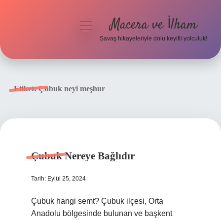
Macera ve İlham
menüyü
aç
Savaş hikayeleriyle dolu keyifli yolculuk!
Anasayfa
Gizlilik Politikası
Etiket:
Çubuk neyi meşhur
Yasal Uyarı
Çubuk Nereye Bağlıdır
Tarih: Eylül 25, 2024
Çubuk hangi semt? Çubuk ilçesi, Orta
Anadolu bölgesinde bulunan ve başkent