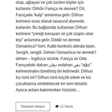
olup, ağlayan ve çok üzülen kişiler için
kullanılır. Dilhûn Farsça ne demek? Dil,
Farsçada “kalp” anlamına gelir. Dilhun
kelimesi esas olarak tasavvuf alanında
kullanılır. Bu bağlamda kullanılan Dilhun
kelimesi “yüreği kanayan ve çok üzgün olan
kişi” anlamına gelir. Dildâr ne demek
Osmanlıca? İsim. Kalbi kontrolü altında tutan.
Sevgili, sevgili. Dehen Osmanlıca ne demek?
dehen – İngilizce sözlük. Farsça ve Orta
Farsçadaki dahan دهان ordahan دهن “ağız”
kelimesinden türetilmiş bir kelimedir. Dilhun
kız ismi mi? Dilhun ismi küçük erkek ve kız
çocuklarına verilebilecek bir isim türüdür.
Ayrıca anlam bakımından hüzünlü…
Dilhun
Devamını okuyun
12 Yorum
Osmanlıca