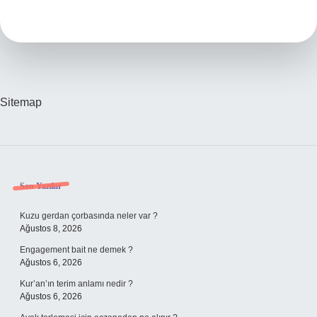
Ne
Demek
Sitemap
Sidebar
Son Yazılar
Kuzu gerdan çorbasında neler var ?
Ağustos 8, 2026
Engagement bait ne demek ?
Ağustos 6, 2026
Kur’an’ın terim anlamı nedir ?
Ağustos 6, 2026