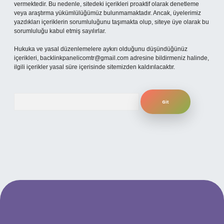
vermektedir. Bu nedenle, sitedeki içerikleri proaktif olarak denetleme
veya araştırma yükümlülüğümüz bulunmamaktadır. Ancak, üyelerimiz
yazdıkları içeriklerin sorumluluğunu taşımakta olup, siteye üye olarak bu
sorumluluğu kabul etmiş sayılırlar.
Hukuka ve yasal düzenlemelere aykırı olduğunu düşündüğünüz
içerikleri,
backlinkpanelicomtr@gmail.com
adresine bildirmeniz halinde,
ilgili içerikler yasal süre içerisinde sitemizden kaldırılacaktır.
Arama
giriş
betexper.xyz