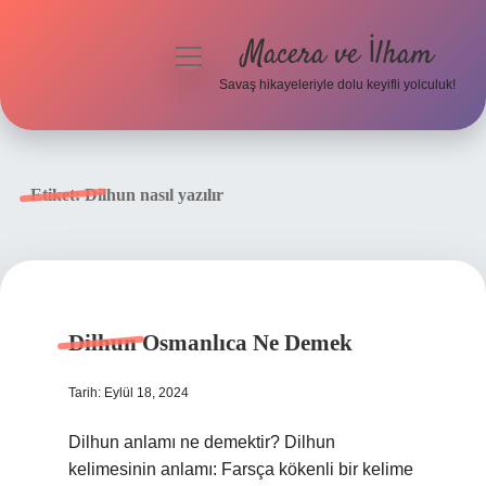
Macera ve İlham
menüyü
aç
Savaş hikayeleriyle dolu keyifli yolculuk!
Anasayfa
Gizlilik Politikası
Etiket:
Dilhun nasıl yazılır
Yasal Uyarı
Dilhun Osmanlıca Ne Demek
Tarih: Eylül 18, 2024
Dilhun anlamı ne demektir? Dilhun
kelimesinin anlamı: Farsça kökenli bir kelime