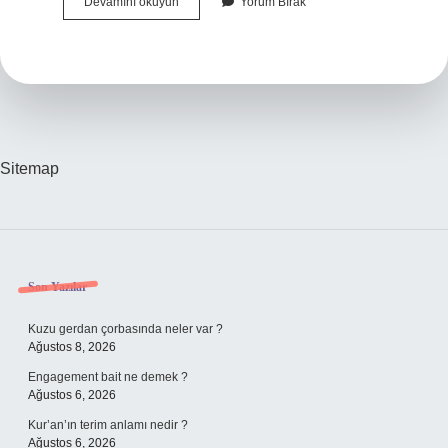
Din
Devamını okuyun
Yorum Bırak
Birey
Ve
Toplum
Arasındaki
Ilişkiyi
Nedir
Sitemap
Sidebar
Son Yazılar
Kuzu gerdan çorbasında neler var ?
Ağustos 8, 2026
Engagement bait ne demek ?
Ağustos 6, 2026
Kur’an’ın terim anlamı nedir ?
Ağustos 6, 2026