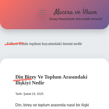
Macera ve İlham
menüyü
aç
Savaş hikayeleriyle dolu keyifli yolculuk!
Anasayfa
Gizlilik Politikası
Etiket:
Dinin toplum hayatındaki önemi nedir
Yasal Uyarı
Din Birey Ve Toplum Arasındaki
Ilişkiyi Nedir
Tarih: Şubat 19, 2025
Din, birey ve toplum arasında nasıl bir ilişki