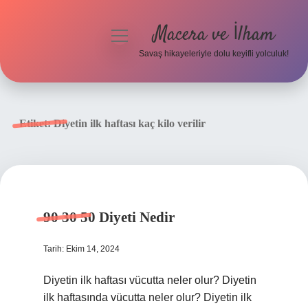
Macera ve İlham
menüyü
aç
Savaş hikayeleriyle dolu keyifli yolculuk!
Anasayfa
Gizlilik Politikası
Etiket:
Diyetin ilk haftası kaç kilo verilir
Yasal Uyarı
90 30 50 Diyeti Nedir
Tarih: Ekim 14, 2024
Diyetin ilk haftası vücutta neler olur? Diyetin
ilk haftasında vücutta neler olur? Diyetin ilk