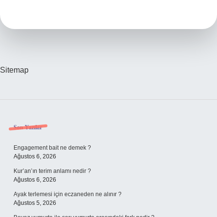
50
Diyeti
Nedir
Sitemap
Sidebar
Son Yazılar
Engagement bait ne demek ?
Ağustos 6, 2026
Kur’an’ın terim anlamı nedir ?
Ağustos 6, 2026
Ayak terlemesi için eczaneden ne alınır ?
Ağustos 5, 2026